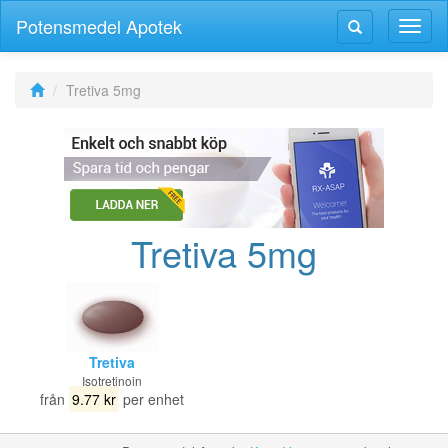
Potensmedel Apotek
Växla
Växla
navig
navigering
Tretiva 5mg
Tretiva 5mg
Tretiva
Isotretinoin
från
9.77 kr
per enhet