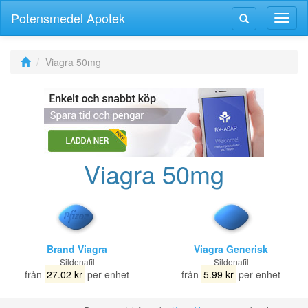
Potensmedel Apotek
Växla
Växla
navig
navigering
Viagra 50mg
Viagra 50mg
Brand Viagra
Viagra Generisk
Sildenafil
Sildenafil
från
27.02 kr
per enhet
från
5.99 kr
per enhet