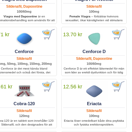
Sildenafil, Dapoxetine
Sildenafil
100/60mg
100mg
Viagra med Dapoxetine
är en
Female Viagra
– förbättrar kvinnors
inationsbehandling som används för att
sexualitet, ökar känsligheten vid stimulans
handla erektil dysfunktion och för tidig
och hjälper till att uppnå intensiv sexuell
lösning. Den hjälper män att uppnå och
tillfredsställelse med starkare upplevelser.
lla en erektion samtidigt som kontrollen
71 kr
13.70 kr
ver klimax förbättras för ökad sexuell
prestation och tillfredsställelse.
Cenforce
Cenforce D
Sildenafil
Sildenafil, Dapoxetine
5mg, 50mg, 100mg, 150mg, 200mg
100/60mg
Cenforce är det mest kända bland
Cenforce D är ett effektivt läkemedel för män
otensmedel och också det första, det
som lider av erektil dysfunktion och för tidig
nehåller Sildenafil och hjälper män med
utlösning. Kombinationen av två aktiva
svårigheter att bibehålla sin erektion
ingredienser gör att behandlingen förbättrar
llräckligt länge för att kunna ha bra sex.
blodflödet, stärker erektionen och förlänger
.61 kr
12.56 kr
samlaget. Med regelbunden användning kan
Cenforce D bidra till ökad självkänsla, bättre
sexuell prestanda och större tillfredsställelse i
intimrelationer.
Cobra-120
Eriacta
Sildenafil
Sildenafil
120mg
100mg
ra-120 är en tablett som innehåller 120
Eriacta löser omedelbart både dina psykiska
 Sildenafil, och den designades för att
och fysiska erektionsproblem.
ehandla ett tillstånd som kallas erektil