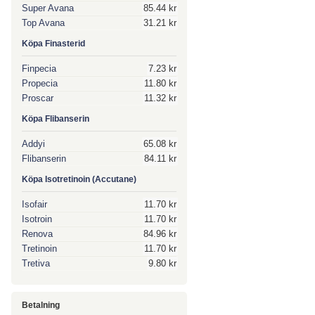
Super Avana
85.44 kr
Top Avana
31.21 kr
Köpa Finasterid
Finpecia
7.23 kr
Propecia
11.80 kr
Proscar
11.32 kr
Köpa Flibanserin
Addyi
65.08 kr
Flibanserin
84.11 kr
Köpa Isotretinoin (Accutane)
Isofair
11.70 kr
Isotroin
11.70 kr
Renova
84.96 kr
Tretinoin
11.70 kr
Tretiva
9.80 kr
Betalning