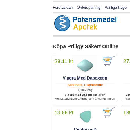
Förstasidan
Orderspårning
Vanliga frågor
Köpa Priligy Säkert Online
29.11 kr
27
Viagra Med Dapoxetin
Sildenafil, Dapoxetine
100/60mg
Viagra med Dapoxetine
är en
Le
kombinationsbehandling som används för att
Var
behandla erektil dysfunktion och för tidig
utlösning. Den hjälper män att uppnå och
ut
behålla en erektion samtidigt som kontrollen
hjäl
13.66 kr
13
över klimax förbättras för ökad sexuell
prestation och tillfredsställelse.
Cenforce D