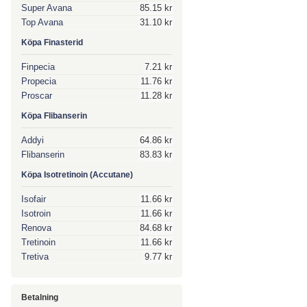
Super Avana
85.15 kr
Top Avana
31.10 kr
Köpa Finasterid
Finpecia
7.21 kr
Propecia
11.76 kr
Proscar
11.28 kr
Köpa Flibanserin
Addyi
64.86 kr
Flibanserin
83.83 kr
Köpa Isotretinoin (Accutane)
Isofair
11.66 kr
Isotroin
11.66 kr
Renova
84.68 kr
Tretinoin
11.66 kr
Tretiva
9.77 kr
Betalning