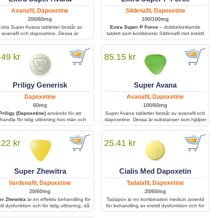
Avanafil, Dapoxetine
Sildenafil, Dapoxetine
200/60mg
100/100mg
xtra Super Avana tabletter består av
Extra Super P Force
– dubbelverkande
avanafil och dapoxetine. Dessa är
tablett som kombinerar
Sildenafil
mot erektil
bstanser som hjälper män att förlänga
dysfunktion och
Dapoxetin
mot för tidig
amlag och bibehålla erektionen under
utlösning; förbättrar den sexuella
längre perioder.
prestationen genom att ge en fast och
.49 kr
85.15 kr
varaktig erektion samt längre uthållighet.
Priligy Generisk
Super Avana
Dapoxetine
Avanafil, Dapoxetine
60mg
100/60mg
Priligy (Dapoxetine)
används för att
Super Avana tabletter består av avanafil och
handla för tidig utlösning hos män och
dapoxetine. Dessa är substanser som hjälper
jälper till att förbättra kontrollen samt
män att förlänga samlag och bibehålla
förlänga den sexuella upplevelsen.
erektionen under längre perioder.
.22 kr
25.41 kr
Super Zhewitra
Cialis Med Dapoxetin
Vardenafil, Dapoxetine
Tadalafil, Dapoxetine
20/60mg
20/60mg
r Zhewitra
är en effektiv behandling för
Tadapox är en kombination medicin avsedd
til dysfunktion och för tidig utlösning, då
för behandling av erektil dysfunktion och för
kombinerar två aktiva substanser för att
tidig utlösning.