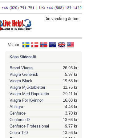
Din varukorg är tom
Valuta
Köpa Sildenafil
Brand Viagra
26.93 kr
Viagra Generisk
5.97 kr
Viagra Black
19.63 kr
Viagra Mjuktabletter
11.76 kr
Viagra Med Dapoxetin
29.11 kr
Viagra För Kvinnor
16.88 kr
Abhigra
4.46 kr
Cenforce
3.70 kr
Cenforce D
13.66 kr
Cenforce Professional
9.77 kr
Cobra-120
13.56 kr