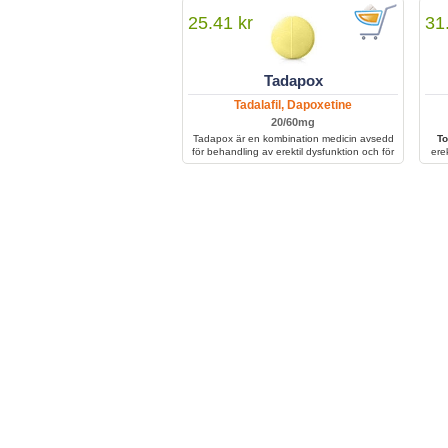
för
25.41 kr
31
Tadapox
Tadalafil, Dapoxetine
20/60mg
Tadapox är en kombination medicin avsedd
To
för behandling av erektil dysfunktion och för
ere
tidig utlösning.
för
verk
tidig