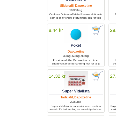
Sildenafil, Dapoxetine
100/60mg
Cenforce D är ett effektivt läkemedel för män
E
som lider av erektil dysfunktion och för tidig
utlösning. Kombinationen av två aktiva
su
ingredienser gör att behandlingen förbättrar
s
blodflödet, stärker erektionen och förlänger
8.44 kr
29
samlaget. Med regelbunden användning kan
Cenforce D bidra till ökad självkänsla, bättre
sexuell prestanda och större tillfredsställelse i
intimrelationer.
Poxet
Dapoxetine
30mg, 60mg, 90mg
Poxet
innehåller Dapoxetine och är en
snabbverkande behandling mot för tidig
be
utlösning hos män. Genom att öka
h
serotoninaktiviteten hjälper den till att fördröja
utlösningen och ge bättre kontroll under
14.32 kr
27
samlag. Tas före sexuell aktivitet och
tolereras i allmänhet väl, men kan orsaka
yrsel eller illamående. Rätt användning och
att undvika alkohol minskar risken för
Super Vidalista
biverkningar.
Tadalafil, Dapoxetine
20/60mg
Super Vidalista är en kombination medicin
Supe
avsedd för behandling av erektil dysfunktion
erek
och för tidig utlösning.
den 