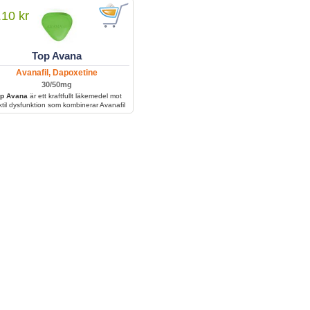
bättra erektionsförmågan och ge bättre
kontroll över klimax.
.10 kr
Top Avana
Avanafil, Dapoxetine
30/50mg
p Avana
är ett kraftfullt läkemedel mot
ktil dysfunktion som kombinerar Avanafil
 snabb effekt och Tadalafil för långvarig
an. Det behandlar både impotens och för
 utlösning, vilket ger bättre prestation och
ökad kontroll.