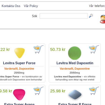
Kontakta Oss
Vår Policy
Sök
.22 kr
50.73 kr
Levitra Super Force
Levitra Med Dapoxetin
Vardenafil, Dapoxetine
Vardenafil, Dapoxetine
20/60mg
20/60mg
vitra Super Force
– en kombination av
Levitra med Dapoxetine
– en effektiv
denafil och Dapoxetine som behandlar
behandling som riktar sig mot erektil
både erektil dysfunktion och för tidig
dysfunktion och minskar symtom som för tidig
lösning i en enda kraftfull tablett. Den
utlösning, vilket ger bättre kontroll och ökad
per män att få en stark erektion samtidigt
sexuell tillfredsställelse.
9.58 kr
25.98 kr
som den förbättrar kontrollen över
utlösningen.
Extra Super Avana
Extra Super P Force