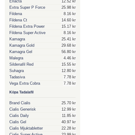
Eriacta
12.52 kr
Extra Super P Force
25.98 kr
Fildena
8.16 kr
Fildena Ct
14.60 kr
Fildena Extra Power
15.17 kr
Fildena Super Active
8.16 kr
Kamagra
25.41 kr
Kamagra Gold
29.68 kr
Kamagra Gel
56.80 kr
Malegra
4.46 kr
Sildenafil Red
15.55 kr
Suhagra
12.80 kr
Tadasiva
7.78 kr
Vega Extra Cobra
7.78 kr
Köpa Tadalafil
Brand Cialis
25.70 kr
Cialis Generisk
12.99 kr
Cialis Daily
11.85 kr
Cialis Gel
40.97 kr
Cialis Mjuktabletter
22.28 kr
Cialis Super Active
23.99 kr