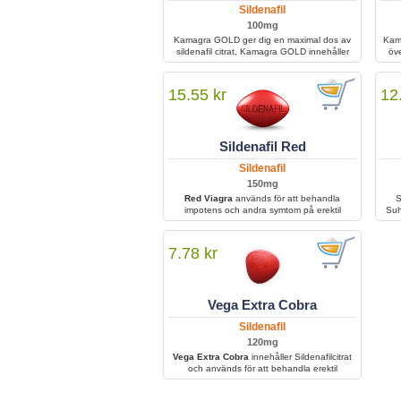
Sildenafil
lösning för män som har provat lägre doser
och fortfarande inte kan behålla en erektion.
100mg
Kamagra GOLD ger dig en maximal dos av
Kama
sildenafil citrat, Kamagra GOLD innehåller
öve
100mg ren sildenafil citrat och ger dig en en
Ka
rejält boost.
allt
15.55 kr
12
Sildenafil Red
Sildenafil
150mg
Red Viagra
används för att behandla
S
impotens och andra symtom på erektil
Suha
dysfunktion hos män, vilket bidrar till
nät
förbättrad sexuell prestation och en starkare,
fo
mer varaktig erektion.
7.78 kr
Vega Extra Cobra
Sildenafil
120mg
Vega Extra Cobra
innehåller Sildenafilcitrat
och används för att behandla erektil
dysfunktion genom att förbättra blodflödet till
penis. Det tas före sexuell aktivitet och