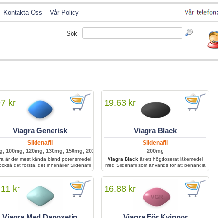
Kontakta Oss
Vår Policy
Sök
97 kr
19.63 kr
Viagra Generisk
Viagra Black
Sildenafil
Sildenafil
g, 100mg, 120mg, 130mg, 150mg, 200mg
200mg
ra är det mest kända bland potensmedel
Viagra Black
är ett högdoserat läkemedel
också det första, det innehåller Sildenafil
med Sildenafil som används för att behandla
och hjälper män med svårigheter att
erektil dysfunktion hos män som behöver
hålla sin erektion tillräckligt länge för att
starkare effekt. Det ger långvariga resultat
kunna ha bra sex.
och förbättrad sexuell prestation i fall där
.11 kr
16.88 kr
vanliga ED-behandlingar inte är tillräckliga.
Viagra Med Dapoxetin
Viagra För Kvinnor