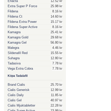
Eriacta
12.52 kr
Extra Super P Force
25.98 kr
Fildena
8.16 kr
Fildena Ct
14.60 kr
Fildena Extra Power
15.17 kr
Fildena Super Active
8.16 kr
Kamagra
25.41 kr
Kamagra Gold
29.68 kr
Kamagra Gel
56.80 kr
Malegra
4.46 kr
Sildenafil Red
15.55 kr
Suhagra
12.80 kr
Tadasiva
7.78 kr
Vega Extra Cobra
7.78 kr
Köpa Tadalafil
Brand Cialis
25.70 kr
Cialis Generisk
12.99 kr
Cialis Daily
11.85 kr
Cialis Gel
40.97 kr
Cialis Mjuktabletter
22.28 kr
Cialis Super Active
23.99 kr