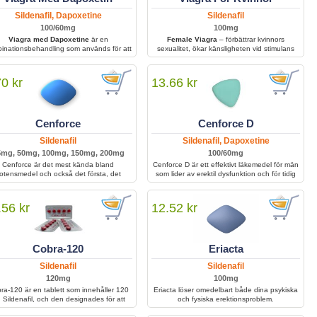
Sildenafil, Dapoxetine
Sildenafil
100/60mg
100mg
Viagra med Dapoxetine
är en
Female Viagra
– förbättrar kvinnors
inationsbehandling som används för att
sexualitet, ökar känsligheten vid stimulans
handla erektil dysfunktion och för tidig
och hjälper till att uppnå intensiv sexuell
lösning. Den hjälper män att uppnå och
tillfredsställelse med starkare upplevelser.
lla en erektion samtidigt som kontrollen
70 kr
13.66 kr
ver klimax förbättras för ökad sexuell
prestation och tillfredsställelse.
Cenforce
Cenforce D
Sildenafil
Sildenafil, Dapoxetine
5mg, 50mg, 100mg, 150mg, 200mg
100/60mg
Cenforce är det mest kända bland
Cenforce D är ett effektivt läkemedel för män
otensmedel och också det första, det
som lider av erektil dysfunktion och för tidig
nehåller Sildenafil och hjälper män med
utlösning. Kombinationen av två aktiva
svårigheter att bibehålla sin erektion
ingredienser gör att behandlingen förbättrar
llräckligt länge för att kunna ha bra sex.
blodflödet, stärker erektionen och förlänger
.56 kr
12.52 kr
samlaget. Med regelbunden användning kan
Cenforce D bidra till ökad självkänsla, bättre
sexuell prestanda och större tillfredsställelse i
intimrelationer.
Cobra-120
Eriacta
Sildenafil
Sildenafil
120mg
100mg
ra-120 är en tablett som innehåller 120
Eriacta löser omedelbart både dina psykiska
 Sildenafil, och den designades för att
och fysiska erektionsproblem.
ehandla ett tillstånd som kallas erektil