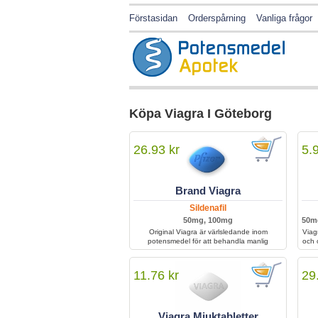
Förstasidan
Orderspårning
Vanliga frågor
Köpa Viagra I Göteborg
26.93 kr
5.
Brand Viagra
Sildenafil
50mg, 100mg
50m
Original Viagra är värlsledande inom
Viag
potensmedel för att behandla manlig
och 
impotens. Viagra är världskänd för att ha
botat miljontals män världen över, med deras
bibe
potensproblem.
11.76 kr
29
Viagra Mjuktabletter