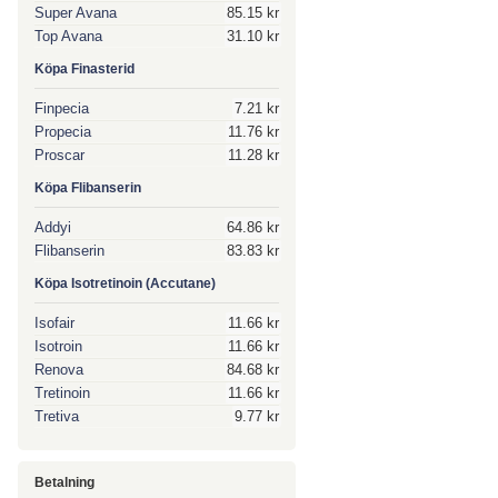
Super Avana
85.15 kr
Top Avana
31.10 kr
Köpa Finasterid
Finpecia
7.21 kr
Propecia
11.76 kr
Proscar
11.28 kr
Köpa Flibanserin
Addyi
64.86 kr
Flibanserin
83.83 kr
Köpa Isotretinoin (Accutane)
Isofair
11.66 kr
Isotroin
11.66 kr
Renova
84.68 kr
Tretinoin
11.66 kr
Tretiva
9.77 kr
Betalning