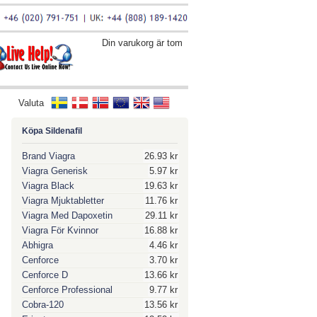
Din varukorg är tom
Valuta
Köpa Sildenafil
Brand Viagra
26.93 kr
Viagra Generisk
5.97 kr
Viagra Black
19.63 kr
Viagra Mjuktabletter
11.76 kr
Viagra Med Dapoxetin
29.11 kr
Viagra För Kvinnor
16.88 kr
Abhigra
4.46 kr
Cenforce
3.70 kr
Cenforce D
13.66 kr
Cenforce Professional
9.77 kr
Cobra-120
13.56 kr