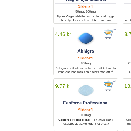
Sildenafil
50mg, 100mg
Mjuka Viagratabletter som är lätta atttugga
och svälja. Ger effekt snabbare än hårda
komb
tabletter då de upptas avdin kropp snabbare,
be
den aktiva substansen är i dessa Sildenafil.
ut
behå
4.46 kr
3.
ö
Abhigra
Sildenafil
100mg
2
Abhigra är ett läkemedel avsett att behandla
impotens hos män och hjälper män att få
p
erektion för sexuell aktivitet samt att behålla
in
den under den speciella tiden. Du ska bara
ta Abhigra om du lider av impotens. Den
ti
9.77 kr
13
vanligaste dosen för detta läkemedel är en
100 mg tablett. Detta läkemedel faller under
klassificeringen PDE-5-hämmare, vilket är
samma kategori som den Viagra faller under.
Cenforce Professional
Användning av Abhigra kommer att
återuppväcka din erektila kapacitet genom
Sildenafil
att höja blodflödet till penis.
100mg
Cenforce Professional
– ett
extra starkt
Cob
receptbelagt läkemedel mot
erektil
mg
dysfunktion
; börjar verka snabbare än vanlig
b